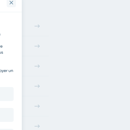
s
re
us
oyer un