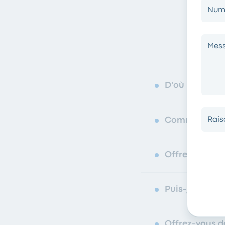
Numé
Mess
D'où part mon
Rais
Comment utili
Offrez-vous de
Puis-je expédi
Offrez-vous d