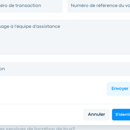
ro de transaction
Numéro de référence du v
age à l'équipe d'assistance
FAQ
 voyage ?
on
ser mon code de réduction ?
Envoyer
s réductions spéciales pour les étudiants ou les sen
er un colis avec Busbud ?
Annuler
S'identi
es services de location de bus?