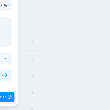
oyage
iors?
fier