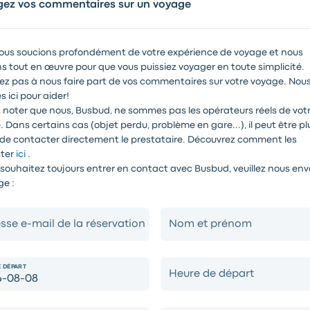
gez vos commentaires sur un voyage
Comment Réserver
ous soucions profondément de votre expérience de voyage et nous
is-je pas trouver l'itinéraire que je souhaite ?
 tout en œuvre pour que vous puissiez voyager en toute simplicité.
tez pas à nous faire part de vos commentaires sur votre voyage. Nou
ici pour aider!
er un aller simple ?
z noter que nous, Busbud, ne sommes pas les opérateurs réels de vot
 Dans certains cas (objet perdu, problème en gare...), il peut être pl
 de contacter directement le prestataire. Découvrez comment les
ter
ici
.
r un billet pour quelqu'un d'autre?
 souhaitez toujours entrer en contact avec Busbud, veuillez nous env
e :
une réservation de groupe ?
sse e-mail de la réservation
Nom et prénom
en fauteuil roulant ?
E DÉPART
Heure de départ
r mon siège ?