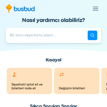
Nasıl yardımcı olabiliriz?
Kısayol
Seyahati iptal et ve
biletleri iade et
Değişim biletleri
Sıkça Sorulan Sorular