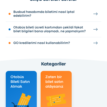
Busbud hesabımda biletimi nasıl iptal
edebilirim?
Otobüs bileti ücreti kartımdan çekildi fakat
bilet bilgileri bana ulaşmadı, ne yapmalıyım?
GO kredilerimi nasıl kullanabilirim?
Kategoriler
Otobüs
Zaten bir
Bileti Satın
bilet satın
Almak
aldıysanız